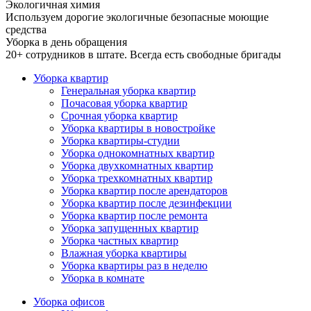
Экологичная химия
Используем дорогие экологичные безопасные моющие
средства
Уборка в день обращения
20+ сотрудников в штате. Всегда есть свободные бригады
Уборка квартир
Генеральная уборка квартир
Почасовая уборка квартир
Срочная уборка квартир
Уборка квартиры в новостройке
Уборка квартиры-студии
Уборка однокомнатных квартир
Уборка двухкомнатных квартир
Уборка трехкомнатных квартир
Уборка квартир после арендаторов
Уборка квартир после дезинфекции
Уборка квартир после ремонта
Уборка запущенных квартир
Уборка частных квартир
Влажная уборка квартиры
Уборка квартиры раз в неделю
Уборка в комнате
Уборка офисов