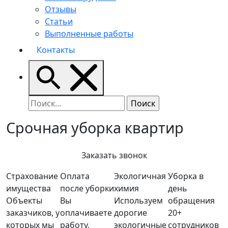
Отзывы
Статьи
Выполненные работы
Контакты
Срочная уборка квартир
Заказать звонок
Страхование
Оплата
Экологичная
Уборка в
имущества
после уборки
химия
день
Объекты
Вы
Используем
обращения
заказчиков, у
оплачиваете
дорогие
20+
которых мы
работу,
экологичные
сотрудников