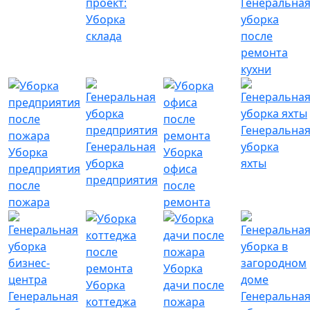
проект:
Генеральна
Уборка
уборка
склада
после
ремонта
кухни
Генеральна
Генеральная
уборка
Уборка
Уборка
уборка
яхты
предприятия
офиса
предприятия
после
после
пожара
ремонта
Уборка
Уборка
дачи после
Генеральная
Генеральна
коттеджа
пожара